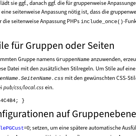
ädt sie ggf., danach ggf. die für gruppenweise Anpassunge
r eine seitenweise Anpassung nötig ist, dass die gruppenw
für die seitenweise Anpassung PHPs
-Funk
include_once()
ile für Gruppen oder Seiten
estimmten Gruppe namens
anzuwenden, erzeu
GruppenName
iese Datei mit den zusätzlichen Stilregeln. Um Stile auf e
mit den gewünschten CSS-Stile
enName.SeitenName.css
ei
pub/css/local.css
ein.
nfigurationen auf Gruppeneben
=0; setzen, um eine spätere automatische Ausf
lePGCust