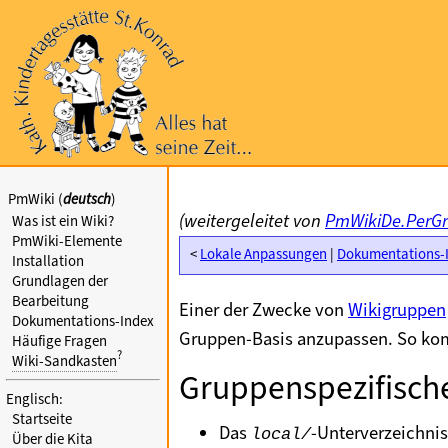
PmWiki (
deutsch
)
(weitergeleitet von
PmWikiDe.PerGr
Was ist ein Wiki?
PmWiki-Elemente
<
Lokale Anpassungen
|
Dokumentations-
Installation
Grundlagen der
Bearbeitung
Einer der Zwecke von
Wikigruppen
Dokumentations-Index
Gruppen-Basis anzupassen. So kom
Häufige Fragen
?
Wiki-Sandkasten
Gruppenspezifisch
Englisch:
Startseite
Das
-Unterverzeichnis
local/
Über die Kita