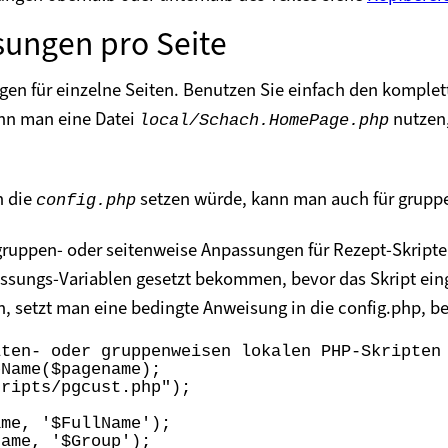
sungen pro Seite
en für einzelne Seiten. Benutzen Sie einfach den komple
nn man eine Datei
nutzen,
local/Schach.HomePage.php
n die
setzen würde, kann man auch für grupp
config.php
gruppen- oder seitenweise Anpassungen für Rezept-Skripte
sungs-Variablen gesetzt bekommen, bevor das Skript einge
 setzt man eine bedingte Anweisung in die config.php, bev
ten- oder gruppenweisen lokalen PHP-Skripten

Name($pagename);

ripts/pgcust.php");

me, '$FullName');

ame, '$Group');
