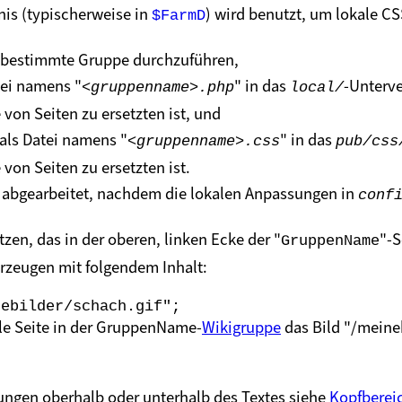
nis (typischerweise in
) wird benutzt, um lokale C
$FarmD
e bestimmte Gruppe durchzuführen,
tei namens "
" in das
-Unterve
<gruppenname>.php
local/
von Seiten zu ersetzten ist, und
als Datei namens "
" in das
<gruppenname>.css
pub/css
on Seiten zu ersetzten ist.
 abgearbeitet, nachdem die lokalen Anpassungen in
conf
zen, das in der oberen, linken Ecke der "
"-S
GruppenName
erzeugen mit folgendem Inhalt:
alle Seite in der GruppenName-
Wikigruppe
das Bild "/meineb
ungen oberhalb oder unterhalb des Textes siehe
Kopfberei