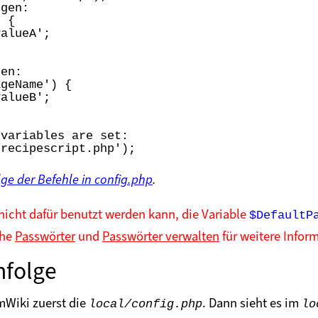
gen:

 {

alueA';

en:

geName') {

alueB';

variables are set:

/recipescript.php');
ge der Befehle in config.php
.
nicht dafür benutzt werden kann, die Variable
$DefaultP
ehe
Passwörter
und
Passwörter verwalten
für weitere Infor
nfolge
mWiki zuerst die
. Dann sieht es im
local/config.php
lo