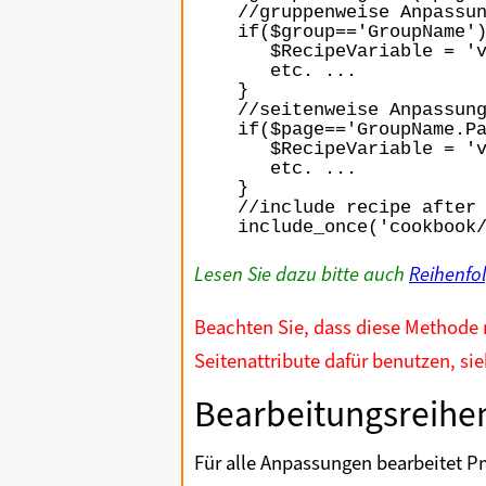
//gruppenweise Anpassun
if($group=='GroupName')
   $RecipeVariable = 'v
   etc. ...

}

//seitenweise Anpassung
if($page=='GroupName.Pa
   $RecipeVariable = 'v
   etc. ...

}

//include recipe after 
include_once('cookbook
Lesen Sie dazu bitte auch
Reihenfol
Beachten Sie, dass diese Methode 
Seitenattribute dafür benutzen, si
Bearbeitungsreihe
Für alle Anpassungen bearbeitet P