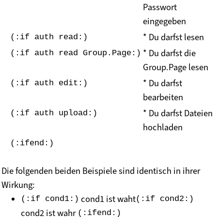
Passwort
eingegeben
* Du darfst lesen
(:if auth read:)
* Du darfst die
(:if auth read Group.Page:)
Group.Page lesen
* Du darfst
(:if auth edit:)
bearbeiten
* Du darfst Dateien
(:if auth upload:)
hochladen
(:ifend:)
Die folgenden beiden Beispiele sind identisch in ihrer
Wirkung:
cond1 ist waht
(:if cond1:)
(:if cond2:)
cond2 ist wahr
(:ifend:)