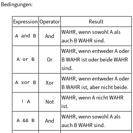
Bedingungen:
Expression
Operator
Result
WAHR, wenn sowohl A als
And
A and B
auch B WAHR sind.
WAHR, wenn entweder A oder
Or
B WAHR ist oder beide WAHR
A or B
sind.
WAHR, wenn entweder A oder
Xor
A xor B
B WAHR ist, aber nicht beide.
WAHR, wenn A nicht WAHR
Not
! A
ist.
WAHR, wenn sowohl A als
And
A && B
auch B WAHR sind.