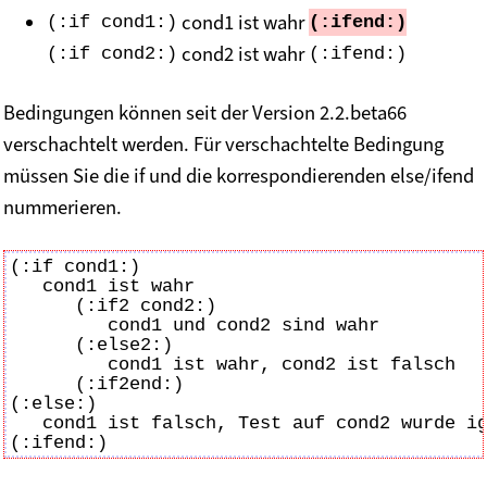
cond1 ist wahr
(:if cond1:)
(:ifend:)
cond2 ist wahr
(:if cond2:)
(:ifend:)
Bedingungen können seit der Version 2.2.beta66
verschachtelt werden. Für verschachtelte Bedingung
müssen Sie die if und die korrespondierenden else/ifend
nummerieren.
(:if cond1:)

   cond1 ist wahr

      (:if2 cond2:)

         cond1 und cond2 sind wahr

      (:else2:)

         cond1 ist wahr, cond2 ist falsch

      (:if2end:)

(:else:)

   cond1 ist falsch, Test auf cond2 wurde ig