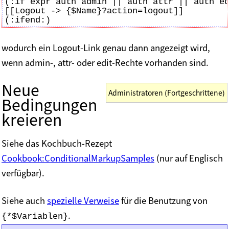
(:if expr auth admin || auth attr || auth ed
[[Logout -> {$Name}?action=logout]]

wodurch ein Logout-Link genau dann angezeigt wird,
wenn admin-, attr- oder edit-Rechte vorhanden sind.
Neue
Administratoren (Fortgeschrittene)
Bedingungen
kreieren
Siehe das Kochbuch-Rezept
Cookbook:ConditionalMarkupSamples
(nur auf Englisch
verfügbar).
Siehe auch
spezielle Verweise
für die Benutzung von
.
{*$Variablen}