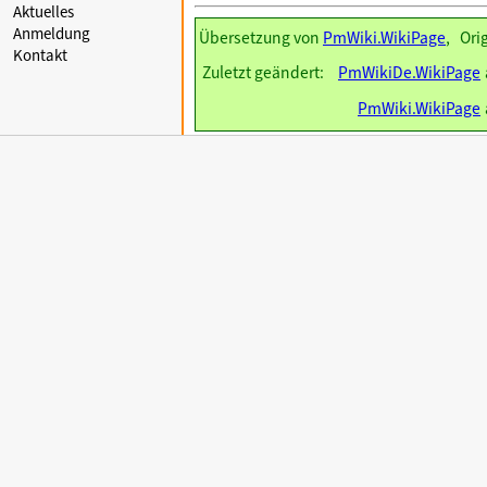
Aktuelles
Anmeldung
Übersetzung von
PmWiki.WikiPage
, Ori
Kontakt
Zuletzt geändert:
PmWikiDe.WikiPage
PmWiki.WikiPage