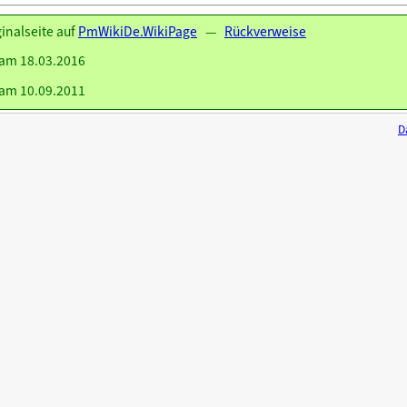
ginalseite auf
PmWikiDe.WikiPage
—
Rückverweise
am 18.03.2016
am 10.09.2011
D