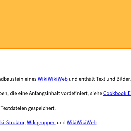
undbaustein eines
WikiWikiWeb
und enthält Text und Bilder.
en, die eine Anfangsinhalt vordefiniert, siehe
Cookbook:E
 Textdateien gespeichert.
ki-Struktur
,
Wikigruppen
und
WikiWikiWeb
.