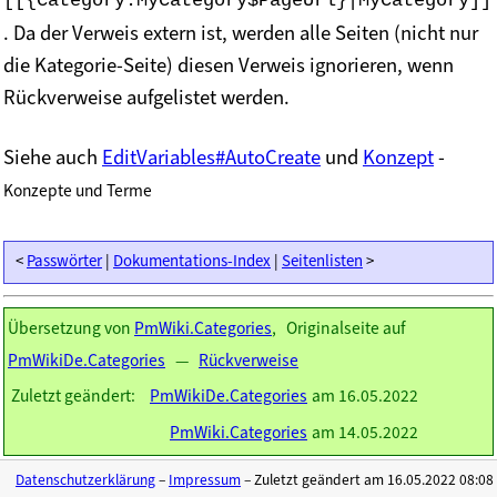
[[{Category.MyCategory$PageUrl}|MyCategory]]
. Da der Verweis extern ist, werden alle Seiten (nicht nur
die Kategorie-Seite) diesen Verweis ignorieren, wenn
Rückverweise aufgelistet werden.
Siehe auch
EditVariables#AutoCreate
und
Konzept
-
Konzepte und Terme
<
Passwörter
|
Dokumentations-Index
|
Seitenlisten
>
Übersetzung von
PmWiki.Categories
, Originalseite auf
PmWikiDe.Categories
—
Rückverweise
Zuletzt geändert:
PmWikiDe.Categories
am 16.05.2022
PmWiki.Categories
am 14.05.2022
Datenschutzerklärung
–
Impressum
– Zuletzt geändert am 16.05.2022 08:08